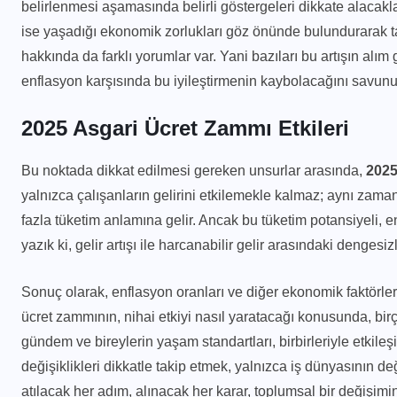
belirlenmesi aşamasında belirli göstergeleri dikkate alacakla
ise yaşadığı ekonomik zorlukları göz önünde bulundurarak tal
hakkında da farklı yorumlar var. Yani bazıları bu artışın alım
enflasyon karşısında bu iyileştirmenin kaybolacağını savunu
2025 Asgari Ücret Zammı Etkileri
Bu noktada dikkat edilmesi gereken unsurlar arasında,
2025
yalnızca çalışanların gelirini etkilemekle kalmaz; aynı zama
fazla tüketim anlamına gelir. Ancak bu tüketim potansiyeli, en
yazık ki, gelir artışı ile harcanabilir gelir arasındaki denges
Sonuç olarak, enflasyon oranları ve diğer ekonomik faktörler
ücret zammının, nihai etkiyi nasıl yaratacağı konusunda, bir
gündem ve bireylerin yaşam standartları, birbirleriyle etkil
değişiklikleri dikkatle takip etmek, yalnızca iş dünyasının de
atılacak her adım, alınacak her karar, toplumsal bir değişimin