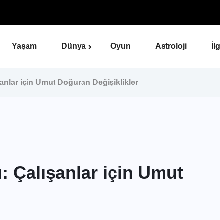
Yaşam
Dünya
Oyun
Astroloji
İl
anlar için Umut Doğuran Değişiklikler
: Çalışanlar için Umut