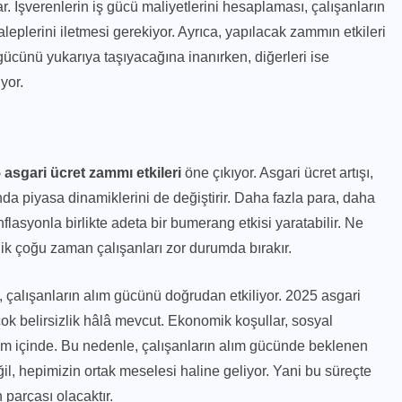
r. İşverenlerin iş gücü maliyetlerini hesaplaması, çalışanların
eplerini iletmesi gerekiyor. Ayrıca, yapılacak zammın etkileri
 gücünü yukarıya taşıyacağına inanırken, diğerleri ise
yor.
 asgari ücret zammı etkileri
öne çıkıyor. Asgari ücret artışı,
nda piyasa dinamiklerini de değiştirir. Daha fazla para, daha
flasyonla birlikte adeta bir bumerang etkisi yaratabilir. Ne
izlik çoğu zaman çalışanları zor durumda bırakır.
, çalışanların alım gücünü doğrudan etkiliyor. 2025 asgari
çok belirsizlik hâlâ mevcut. Ekonomik koşullar, sosyal
eşim içinde. Bu nedenle, çalışanların alım gücünde beklenen
ğil, hepimizin ortak meselesi haline geliyor. Yani bu süreçte
 parçası olacaktır.