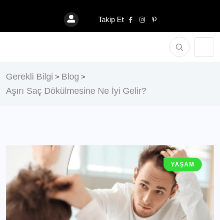
Takip Et
Gerekli Bilgi
Blog
>
>
Aşırı Saç Dökülmesine Ne İyi Gelir?
YAŞAM