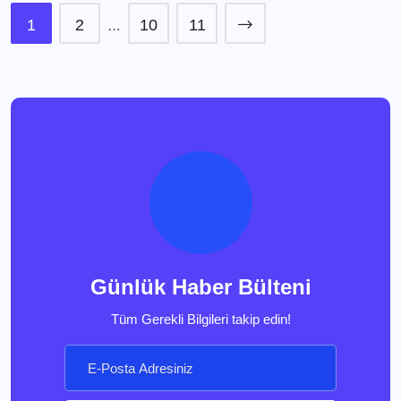
1
2
10
11
…
Günlük Haber Bülteni
Tüm Gerekli Bilgileri takip edin!