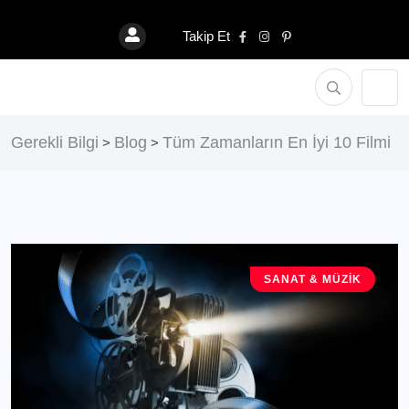
Takip Et
Gerekli Bilgi
Blog
Tüm Zamanların En İyi 10 Filmi
>
>
SANAT & MÜZIK