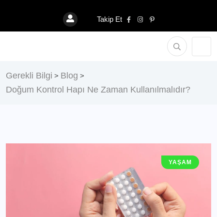
Takip Et
Gerekli Bilgi
Blog
>
>
Doğum Kontrol Hapı Ne Zaman Kullanılmalıdır?
YAŞAM